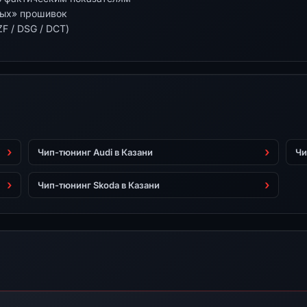
ных» прошивок
F / DSG / DCT)
Чип-тюнинг Audi в Казани
Чи
Чип-тюнинг Skoda в Казани