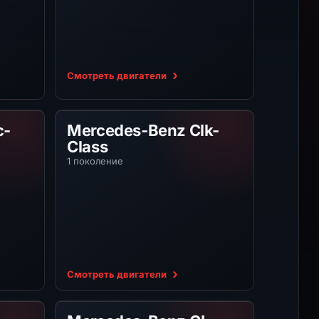
Смотреть двигатели
Class
Mercedes-Benz Clk-Class
c-
Mercedes-Benz Clk-
Class
1 поколение
Смотреть двигатели
ass
Mercedes-Benz GL-Class