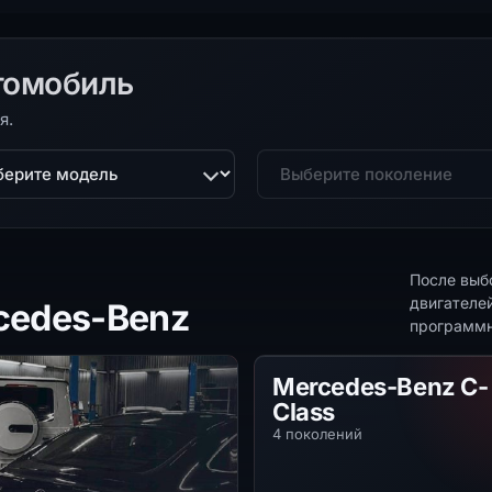
томобиль
я.
ль
Поколение
После выб
двигателе
cedes-Benz
программн
Mercedes-Benz C-Cl
Mercedes-Benz C-
Class
4 поколений