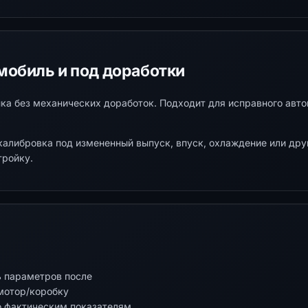
мобиль и под доработки
ка без механических доработок. Подходит для исправного авто
калибровка под измененный выпуск, впуск, охлаждение или дру
тройку.
ь параметров после
мотор/коробку
по фактическим показателям