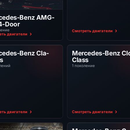
cedes-Benz AMG-
4-Door
ление
Смотреть двигатели
еть двигатели
edes-Benz Cla-Class
Mercedes-Benz Clc-
cedes-Benz Cla-
Mercedes-Benz Cl
s
Class
лений
1 поколение
еть двигатели
Смотреть двигатели
Mercedes-Benz G-Cl