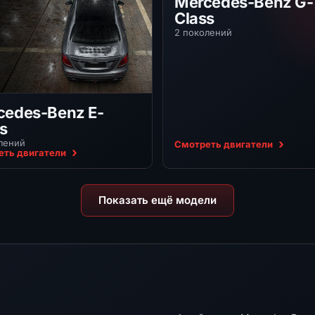
Mercedes-Benz G-
Class
2 поколений
cedes-Benz E-
s
лений
Смотреть двигатели
еть двигатели
Показать ещё модели