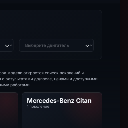
Двигатель
ора модели откроется список поколений и
й с результатами до/после, ценами и доступными
ыми работами.
ass
Mercedes-Benz Citan
Mercedes-Benz Citan
1 поколение