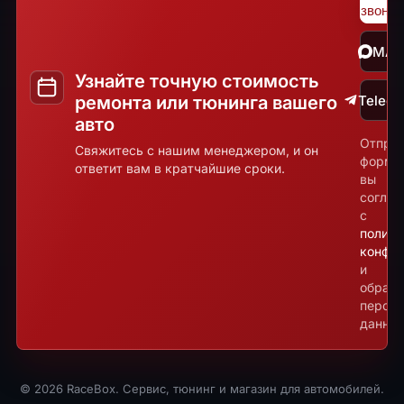
звонок
MA
Узнайте точную стоимость
ремонта или тюнинга вашего
Teleg
авто
Отпра
Свяжитесь с нашим менеджером, и он
форму
ответит вам в кратчайшие сроки.
вы
соглаш
с
полити
конфид
и
обрабо
персо
данных
© 2026 RaceBox. Сервис, тюнинг и магазин для автомобилей.