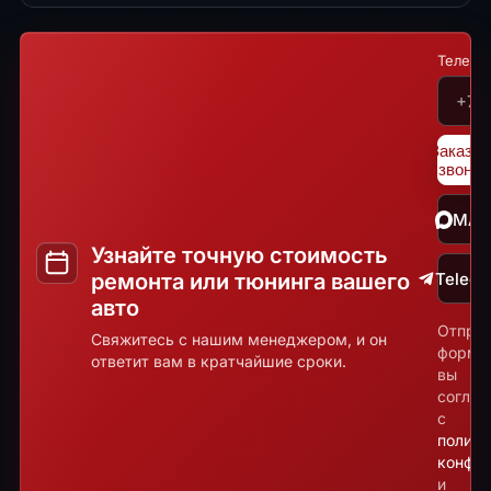
Телефо
Заказат
звонок
MA
Узнайте точную стоимость
ремонта или тюнинга вашего
Teleg
авто
Отпра
Свяжитесь с нашим менеджером, и он
форму
ответит вам в кратчайшие сроки.
вы
соглаш
с
полити
конфид
и