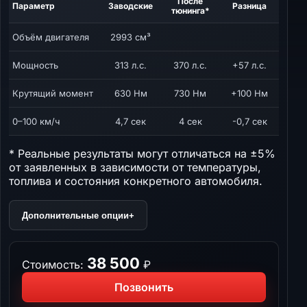
После
Параметр
Заводские
Разница
тюнинга*
Объём двигателя
2993 см³
Мощность
313 л.с.
370 л.с.
+57 л.с.
Крутящий момент
630 Нм
730 Нм
+100 Нм
0–100 км/ч
4,7 сек
4 сек
-0,7 сек
* Реальные результаты могут отличаться на ±5%
от заявленных в зависимости от температуры,
топлива и состояния конкретного автомобиля.
Дополнительные опции
+
38 500
Стоимость:
₽
Позвонить