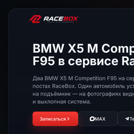
BMW X5 M Compe
F95 в сервисе R
Два BMW X5 M Competition F95 на с
постах RaceBox. Один автомобиль ус
на подъёмник — на фотографиях вид
и выхлопная система.
Записаться
MAX
T