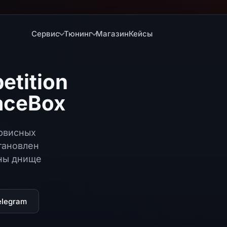
Сервис
Тюнинг
Магазин
Кейсы
tition
aceBox
ервисных
тановлен
ны днище
elegram