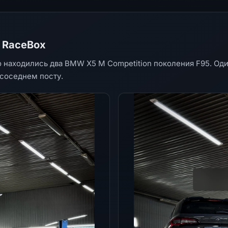
в RaceBox
 находились два BMW X5 M Competition поколения F95. Од
 соседнем посту.