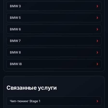
BMW 3
BMW 5
BMW 6
BMW 7
BMW 8
BMW I8
Связанные услуги
Чип-тюнинг Stage 1