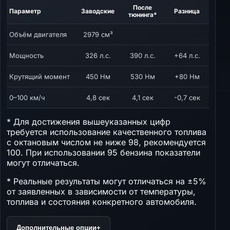
После
Параметр
Заводские
Разница
тюнинга*
Объём двигателя
2979 см³
Мощность
326 л.с.
390 л.с.
+64 л.с.
Крутящий момент
450 Нм
530 Нм
+80 Нм
0–100 км/ч
4,8 сек
4,1 сек
-0,7 сек
* Для достижения вышеуказанных цифр
требуется использование качественного топлива
с октановым числом не ниже 98, рекомендуется
100. При использовании 95 бензина показатели
могут отличаться.
* Реальные результаты могут отличаться на ±5%
от заявленных в зависимости от температуры,
топлива и состояния конкретного автомобиля.
Дополнительные опции
+