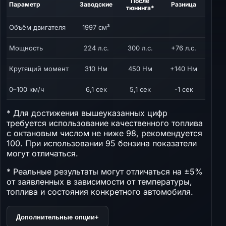
После
Параметр
Заводские
Разница
тюнинга*
Объём двигателя
1997 см³
Мощность
224 л.с.
300 л.с.
+76 л.с.
Крутящий момент
310 Нм
450 Нм
+140 Нм
0–100 км/ч
6,1 сек
5,1 сек
-1 сек
* Для достижения вышеуказанных цифр
требуется использование качественного топлива
с октановым числом не ниже 98, рекомендуется
100. При использовании 95 бензина показатели
могут отличаться.
* Реальные результаты могут отличаться на ±5%
от заявленных в зависимости от температуры,
топлива и состояния конкретного автомобиля.
Дополнительные опции
+