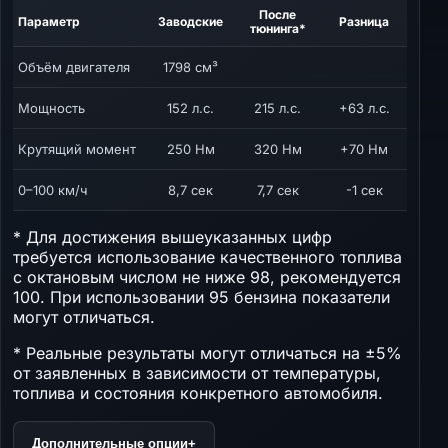
После
Параметр
Заводские
Разница
тюнинга*
Объём двигателя
1798 см³
Мощность
152 л.с.
215 л.с.
+63 л.с.
Крутящий момент
250 Нм
320 Нм
+70 Нм
0–100 км/ч
8,7 сек
7,7 сек
-1 сек
* Для достижения вышеуказанных цифр
требуется использование качественного топлива
с октановым числом не ниже 98, рекомендуется
100. При использовании 95 бензина показатели
могут отличаться.
* Реальные результаты могут отличаться на ±5%
от заявленных в зависимости от температуры,
топлива и состояния конкретного автомобиля.
Дополнительные опции
+