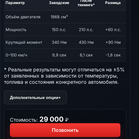
После
Параметр
Заводские
Разница
тюнинга*
Объём двигателя
1968 см³
Мощность
150 л.с.
210 л.с.
+60 л.с.
Крутящий момент
340 Нм
430 Нм
+90 Нм
0–100 км/ч
9,9 сек
8,1 сек
-1,8 сек
* Реальные результаты могут отличаться на ±5%
от заявленных в зависимости от температуры,
топлива и состояния конкретного автомобиля.
Дополнительные опции
+
29 000
Стоимость:
₽
Позвонить