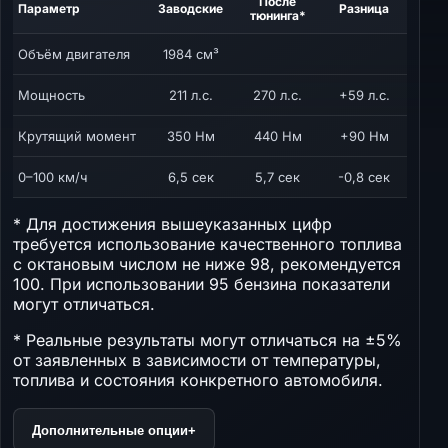
После
Параметр
Заводские
Разница
тюнинга*
Объём двигателя
1984 см³
Мощность
211 л.с.
270 л.с.
+59 л.с.
Крутящий момент
350 Нм
440 Нм
+90 Нм
0–100 км/ч
6,5 сек
5,7 сек
-0,8 сек
* Для достижения вышеуказанных цифр
требуется использование качественного топлива
с октановым числом не ниже 98, рекомендуется
100. При использовании 95 бензина показатели
могут отличаться.
* Реальные результаты могут отличаться на ±5%
от заявленных в зависимости от температуры,
топлива и состояния конкретного автомобиля.
Дополнительные опции
+