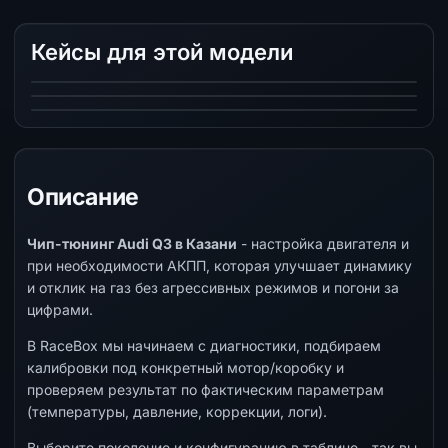
Обслуживание Haldex Volkswagen, Audi, Skoda,
Кейсы для этой модели
Audi RS Q3: установка увеличенного интеркулера
SEAT и Geely в Казани
Замена маслосъемных колпачков Audi RS3 8V
в RaceBox
2.5 TFSI
Описание
Чип-тюнинг Audi Q3 в Казани
- настройка двигателя и
при необходимости АКПП, которая улучшает динамику
и отклик на газ без агрессивных режимов и погони за
цифрами.
В RaceBox мы начинаем с диагностики, подбираем
калибровки под конкретный мотор/коробку и
проверяем результат по фактическим параметрам
(температуры, давление, коррекции, логи).
Выберите поколение и конфигурацию в таблице - так вы