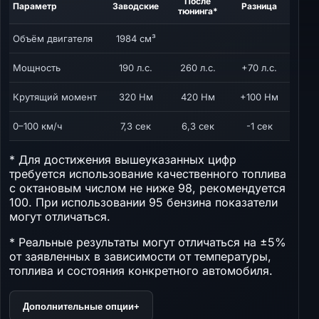
После
Параметр
Заводские
Разница
тюнинга*
Объём двигателя
1984 см³
Мощность
190 л.с.
260 л.с.
+70 л.с.
Крутящий момент
320 Нм
420 Нм
+100 Нм
0–100 км/ч
7,3 сек
6,3 сек
-1 сек
* Для достижения вышеуказанных цифр
требуется использование качественного топлива
с октановым числом не ниже 98, рекомендуется
100. При использовании 95 бензина показатели
могут отличаться.
* Реальные результаты могут отличаться на ±5%
от заявленных в зависимости от температуры,
топлива и состояния конкретного автомобиля.
Дополнительные опции
+