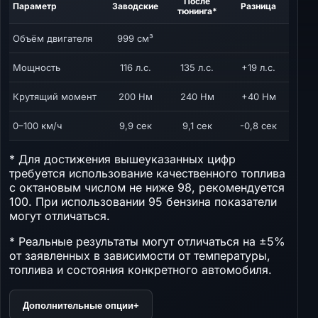
После
Параметр
Заводские
Разница
тюнинга*
Объём двигателя
999 см³
Мощность
116 л.с.
135 л.с.
+19 л.с.
Крутящий момент
200 Нм
240 Нм
+40 Нм
0–100 км/ч
9,9 сек
9,1 сек
-0,8 сек
* Для достижения вышеуказанных цифр
требуется использование качественного топлива
с октановым числом не ниже 98, рекомендуется
100. При использовании 95 бензина показатели
могут отличаться.
* Реальные результаты могут отличаться на ±5%
от заявленных в зависимости от температуры,
топлива и состояния конкретного автомобиля.
Дополнительные опции
+