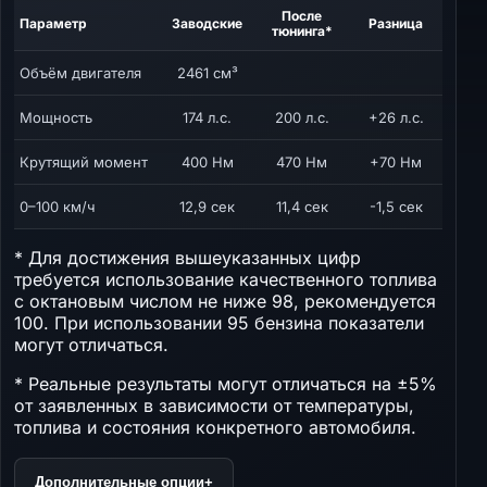
После
Параметр
Заводские
Разница
тюнинга*
Объём двигателя
2461 см³
Мощность
174 л.с.
200 л.с.
+26 л.с.
Крутящий момент
400 Нм
470 Нм
+70 Нм
0–100 км/ч
12,9 сек
11,4 сек
-1,5 сек
* Для достижения вышеуказанных цифр
требуется использование качественного топлива
с октановым числом не ниже 98, рекомендуется
100. При использовании 95 бензина показатели
могут отличаться.
* Реальные результаты могут отличаться на ±5%
от заявленных в зависимости от температуры,
топлива и состояния конкретного автомобиля.
Дополнительные опции
+