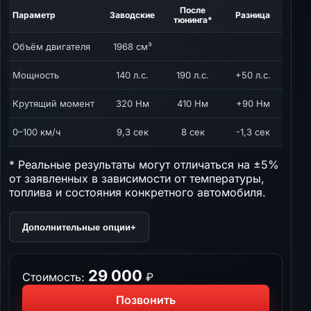
После
Параметр
Заводские
Разница
тюнинга*
Объём двигателя
1968 см³
Мощность
140 л.с.
190 л.с.
+50 л.с.
Крутящий момент
320 Нм
410 Нм
+90 Нм
0–100 км/ч
9,3 сек
8 сек
-1,3 сек
* Реальные результаты могут отличаться на ±5%
от заявленных в зависимости от температуры,
топлива и состояния конкретного автомобиля.
Дополнительные опции
+
29 000
Стоимость:
₽
Позвонить