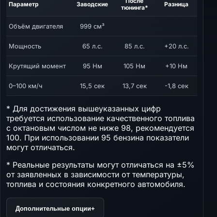
После
Параметр
Заводские
Разница
тюнинга*
Объём двигателя
999 см³
Мощность
65 л.с.
85 л.с.
+20 л.с.
Крутящий момент
95 Нм
105 Нм
+10 Нм
0–100 км/ч
15,5 сек
13,7 сек
-1,8 сек
* Для достижения вышеуказанных цифр
требуется использование качественного топлива
с октановым числом не ниже 98, рекомендуется
100. При использовании 95 бензина показатели
могут отличаться.
* Реальные результаты могут отличаться на ±5%
от заявленных в зависимости от температуры,
топлива и состояния конкретного автомобиля.
Дополнительные опции
+