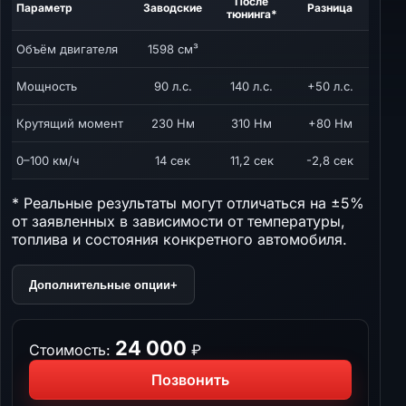
После
Параметр
Заводские
Разница
тюнинга*
Объём двигателя
1598 см³
Мощность
90 л.с.
140 л.с.
+50 л.с.
Крутящий момент
230 Нм
310 Нм
+80 Нм
0–100 км/ч
14 сек
11,2 сек
-2,8 сек
* Реальные результаты могут отличаться на ±5%
от заявленных в зависимости от температуры,
топлива и состояния конкретного автомобиля.
Дополнительные опции
+
24 000
Стоимость:
₽
Позвонить