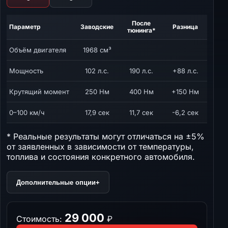
После
Параметр
Заводские
Разница
тюнинга*
Объём двигателя
1968 см³
Мощность
102 л.с.
190 л.с.
+88 л.с.
Крутящий момент
250 Нм
400 Нм
+150 Нм
0–100 км/ч
17,9 сек
11,7 сек
-6,2 сек
* Реальные результаты могут отличаться на ±5%
от заявленных в зависимости от температуры,
топлива и состояния конкретного автомобиля.
Дополнительные опции
+
29 000
Стоимость:
₽