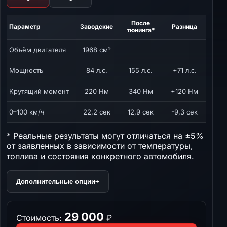
После
Параметр
Заводские
Разница
тюнинга*
Объём двигателя
1968 см³
Мощность
84 л.с.
155 л.с.
+71 л.с.
Крутящий момент
220 Нм
340 Нм
+120 Нм
0–100 км/ч
22,2 сек
12,9 сек
-9,3 сек
* Реальные результаты могут отличаться на ±5%
от заявленных в зависимости от температуры,
топлива и состояния конкретного автомобиля.
Дополнительные опции
+
29 000
Стоимость:
₽