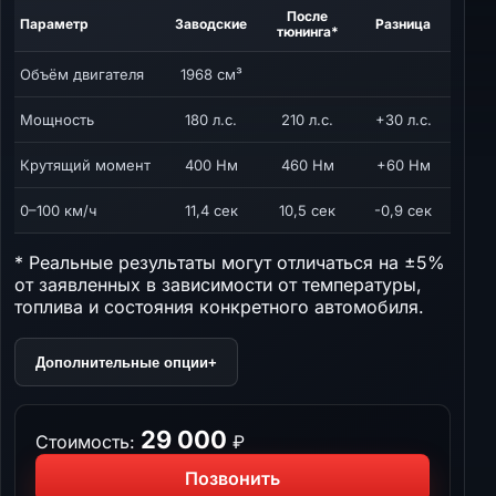
После
Параметр
Заводские
Разница
тюнинга*
Объём двигателя
1968 см³
Мощность
180 л.с.
210 л.с.
+30 л.с.
Крутящий момент
400 Нм
460 Нм
+60 Нм
0–100 км/ч
11,4 сек
10,5 сек
-0,9 сек
* Реальные результаты могут отличаться на ±5%
от заявленных в зависимости от температуры,
топлива и состояния конкретного автомобиля.
Дополнительные опции
+
29 000
Стоимость:
₽
Позвонить