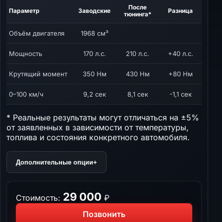
После
Параметр
Заводские
Разница
тюнинга*
Объём двигателя
1968 см³
Мощность
170 л.с.
210 л.с.
+40 л.с.
Крутящий момент
350 Нм
430 Нм
+80 Нм
0–100 км/ч
9,2 сек
8,1 сек
-1,1 сек
* Реальные результаты могут отличаться на ±5%
от заявленных в зависимости от температуры,
топлива и состояния конкретного автомобиля.
Дополнительные опции
+
29 000
Стоимость:
₽
Позвонить