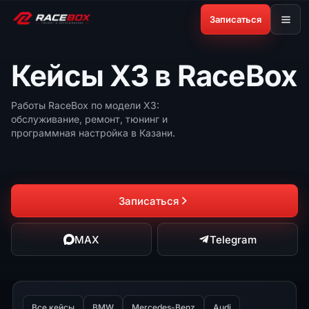
Записаться
Кейсы X3 в RaceBox
Работы RaceBox по модели X3:
обслуживание, ремонт, тюнинг и
программная настройка в Казани.
Записаться
MAX
Telegram
Все кейсы
BMW
Mercedes-Benz
Audi