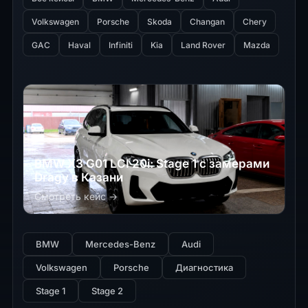
Volkswagen
Porsche
Skoda
Changan
Chery
GAC
Haval
Infiniti
Kia
Land Rover
Mazda
BMW X3 G01 LCI 20i: Stage 1 с замерами
Dragy в Казани
Смотреть кейс →
BMW
Mercedes-Benz
Audi
Volkswagen
Porsche
Диагностика
Stage 1
Stage 2