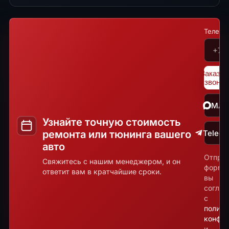
Телефо
Заказат
звонок
MA
Узнайте точную стоимость
ремонта или тюнинга вашего
Teleg
авто
Отпра
Свяжитесь с нашим менеджером, и он
форму
ответит вам в кратчайшие сроки.
вы
соглаш
с
полити
конфид
и