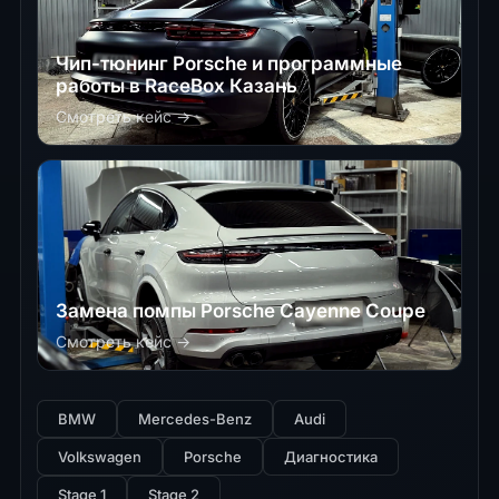
Чип-тюнинг Porsche и программные
работы в RaceBox Казань
Смотреть кейс →
Замена помпы Porsche Cayenne Coupe
Смотреть кейс →
BMW
Mercedes-Benz
Audi
Volkswagen
Porsche
Диагностика
Stage 1
Stage 2