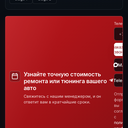
Телефо
Заказат
звонок
MA
Узнайте точную стоимость
ремонта или тюнинга вашего
Teleg
авто
Отпра
Свяжитесь с нашим менеджером, и он
форму
ответит вам в кратчайшие сроки.
вы
соглаш
с
полити