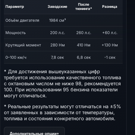
После
Параметр
Заводские
Разница
тюнинга*
Объём двигателя
1984 см³
Мощность
200 л.с.
260 л.с.
+60 л.с.
Крутящий момент
280 Нм
410 Нм
+130 Нм
0–100 км/ч
7,8 сек
6,8 сек
-1 сек
* Для достижения вышеуказанных цифр
требуется использование качественного топлива
с октановым числом не ниже 98, рекомендуется
100. При использовании 95 бензина показатели
могут отличаться.
* Реальные результаты могут отличаться на ±5%
от заявленных в зависимости от температуры,
топлива и состояния конкретного автомобиля.
Дополнительные опции
+