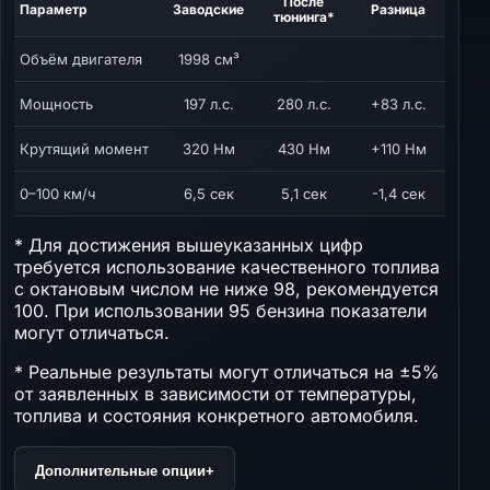
После
Параметр
Заводские
Разница
тюнинга*
Объём двигателя
1998 см³
Мощность
197 л.с.
280 л.с.
+83 л.с.
Крутящий момент
320 Нм
430 Нм
+110 Нм
0–100 км/ч
6,5 сек
5,1 сек
-1,4 сек
* Для достижения вышеуказанных цифр
требуется использование качественного топлива
с октановым числом не ниже 98, рекомендуется
100. При использовании 95 бензина показатели
могут отличаться.
* Реальные результаты могут отличаться на ±5%
от заявленных в зависимости от температуры,
топлива и состояния конкретного автомобиля.
Дополнительные опции
+