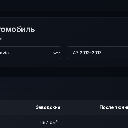
томобиль
я.
ль
Поколение
Заводские
После тюни
1197 см³