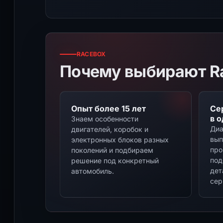
RACEBOX
Почему выбирают R
Опыт более 15 лет
Се
в 
Знаем особенности
Диа
двигателей, коробок и
вып
электронных блоков разных
про
поколений и подбираем
под
решение под конкретный
дет
автомобиль.
сер