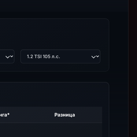
Двигатель
нга*
Разница