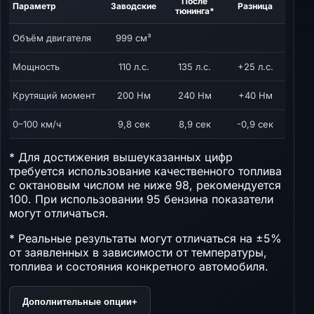
После
Параметр
Заводские
Разница
тюнинга*
Объём двигателя
999 см³
Мощность
110 л.с.
135 л.с.
+25 л.с.
Крутящий момент
200 Нм
240 Нм
+40 Нм
0–100 км/ч
9,8 сек
8,9 сек
-0,9 сек
* Для достижения вышеуказанных цифр
требуется использование качественного топлива
с октановым числом не ниже 98, рекомендуется
100. При использовании 95 бензина показатели
могут отличаться.
* Реальные результаты могут отличаться на ±5%
от заявленных в зависимости от температуры,
топлива и состояния конкретного автомобиля.
Дополнительные опции
+