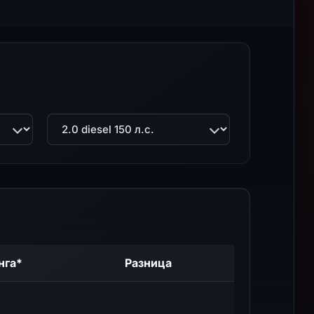
Двигатель
нга*
Разница