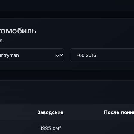
томобиль
я.
ль
Поколение
Заводские
После тюни
1995 см³