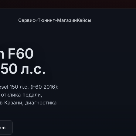
Сервис
Тюнинг
Магазин
Кейсы
n F60
150 л.с.
el 150 л.с. (F60 2016):
отклика педали,
в Казани, диагностика
ram