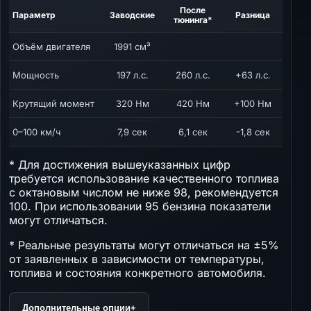
После
Параметр
Заводские
Разница
тюнинга*
Объём двигателя
1991 см³
Мощность
197 л.с.
260 л.с.
+63 л.с.
Крутящий момент
320 Нм
420 Нм
+100 Нм
0–100 км/ч
7,9 сек
6,1 сек
-1,8 сек
* Для достижения вышеуказанных цифр
требуется использование качественного топлива
с октановым числом не ниже 98, рекомендуется
100. При использовании 95 бензина показатели
могут отличаться.
* Реальные результаты могут отличаться на ±5%
от заявленных в зависимости от температуры,
топлива и состояния конкретного автомобиля.
Дополнительные опции
+