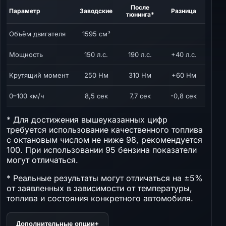
После
Параметр
Заводские
Разница
тюнинга*
Объём двигателя
1595 см³
Мощность
150 л.с.
190 л.с.
+40 л.с.
Крутящий момент
250 Нм
310 Нм
+60 Нм
0–100 км/ч
8,5 сек
7,7 сек
-0,8 сек
* Для достижения вышеуказанных цифр
требуется использование качественного топлива
с октановым числом не ниже 98, рекомендуется
100. При использовании 95 бензина показатели
могут отличаться.
* Реальные результаты могут отличаться на ±5%
от заявленных в зависимости от температуры,
топлива и состояния конкретного автомобиля.
Дополнительные опции
+