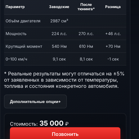
После
Параметр
Заводские
Разница
тюнинга*
Объём двигателя
2987 см³
Мощность
224 л.с.
270 л.с.
+46 л.с.
Крутящий момент
540 Нм
610 Нм
+70 Нм
0–100 км/ч
9,1 сек
8,1 сек
-1 сек
* Реальные результаты могут отличаться на ±5%
от заявленных в зависимости от температуры,
топлива и состояния конкретного автомобиля.
Дополнительные опции
+
35 000
Стоимость:
₽
Позвонить