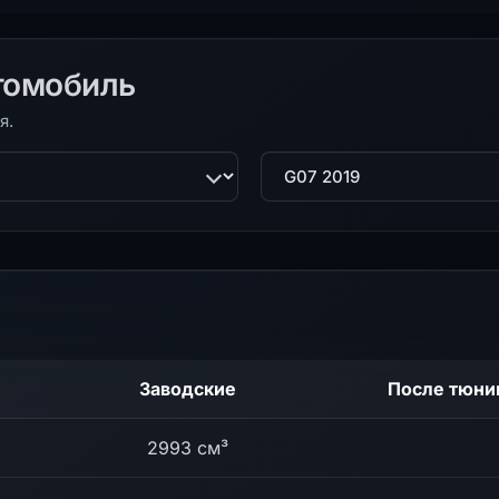
томобиль
я.
ль
Поколение
Заводские
После тюни
2993 см³