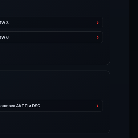
MW 3
MW 6
ошивка АКПП и DSG