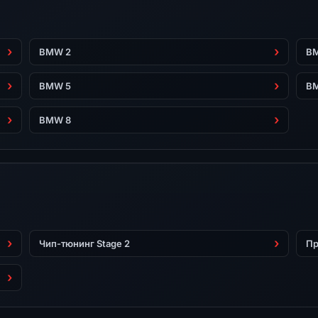
BMW 2
B
BMW 5
B
BMW 8
Чип-тюнинг Stage 2
Пр