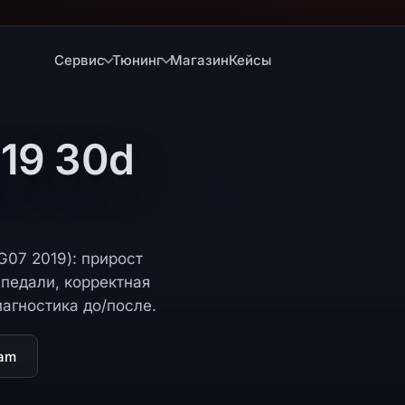
Сервис
Тюнинг
Магазин
Кейсы
19 30d
G07 2019): прирост
педали, корректная
иагностика до/после.
ram