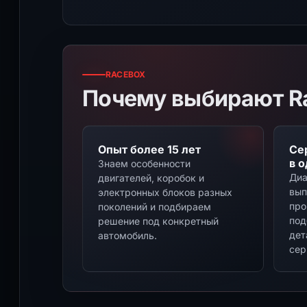
RACEBOX
Почему выбирают R
Опыт более 15 лет
Се
в 
Знаем особенности
Диа
двигателей, коробок и
вып
электронных блоков разных
про
поколений и подбираем
под
решение под конкретный
дет
автомобиль.
сер