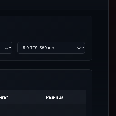
Двигатель
нга*
Разница