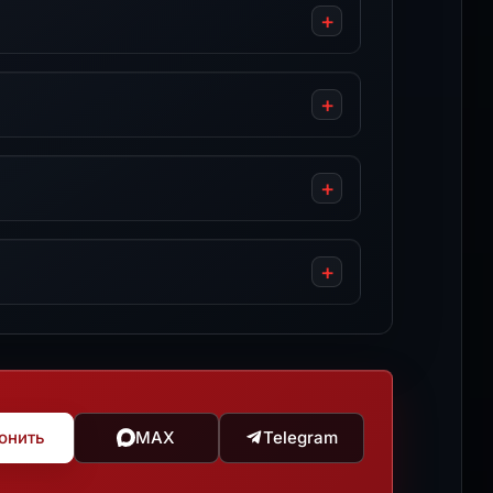
онить
MAX
Telegram