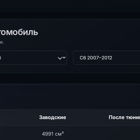
томобиль
я.
ль
Поколение
Заводские
После тюни
4991 см³