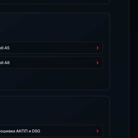
di A5
di A8
ошивка АКПП и DSG