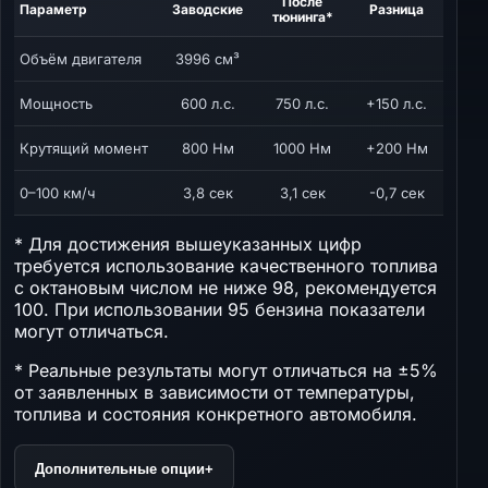
После
Параметр
Заводские
Разница
тюнинга*
Объём двигателя
3996 см³
Мощность
600 л.с.
750 л.с.
+150 л.с.
Крутящий момент
800 Нм
1000 Нм
+200 Нм
0–100 км/ч
3,8 сек
3,1 сек
-0,7 сек
* Для достижения вышеуказанных цифр
требуется использование качественного топлива
с октановым числом не ниже 98, рекомендуется
100. При использовании 95 бензина показатели
могут отличаться.
* Реальные результаты могут отличаться на ±5%
от заявленных в зависимости от температуры,
топлива и состояния конкретного автомобиля.
Дополнительные опции
+