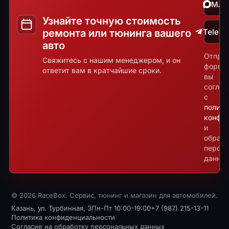
MA
Узнайте точную стоимость
ремонта или тюнинга вашего
Teleg
авто
Отпра
Свяжитесь с нашим менеджером, и он
форму
ответит вам в кратчайшие сроки.
вы
соглаш
с
полити
конфид
и
обрабо
персо
данных
© 2026 RaceBox. Сервис, тюнинг и магазин для автомобилей.
Казань, ул. Турбинная, 3
Пн-Пт 10:00-19:00
+7 (987) 215-13-11
Политика конфиденциальности
Согласие на обработку персональных данных