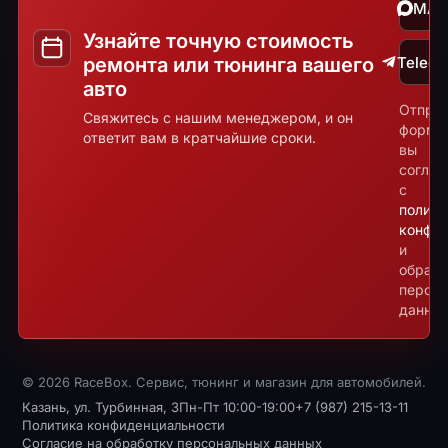
MA
Узнайте точную стоимость
ремонта или тюнинга вашего
Teleg
авто
Отпра
Свяжитесь с нашим менеджером, и он
форму
ответит вам в кратчайшие сроки.
вы
соглаш
с
полити
конфид
и
обрабо
персо
данных
© 2026 RaceBox. Сервис, тюнинг и магазин для автомобилей.
Казань, ул. Турбинная, 3
Пн-Пт 10:00-19:00
+7 (987) 215-13-11
Политика конфиденциальности
Согласие на обработку персональных данных