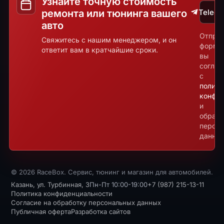
Узнайте точную стоимость
ремонта или тюнинга вашего
Teleg
авто
Отпра
Свяжитесь с нашим менеджером, и он
форму
ответит вам в кратчайшие сроки.
вы
соглаш
с
полити
конфид
и
обрабо
персо
данных
© 2026 RaceBox. Сервис, тюнинг и магазин для автомобилей.
Казань, ул. Турбинная, 3
Пн-Пт 10:00-19:00
+7 (987) 215-13-11
Политика конфиденциальности
Согласие на обработку персональных данных
Публичная оферта
Разработка сайтов