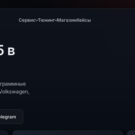
Сервис
Тюнинг
Магазин
Кейсы
5 в
рограммные
Volkswagen,
elegram