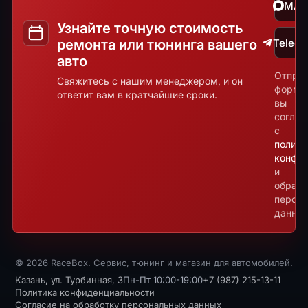
MA
Узнайте точную стоимость
ремонта или тюнинга вашего
Teleg
авто
Отпра
Свяжитесь с нашим менеджером, и он
форму
ответит вам в кратчайшие сроки.
вы
соглаш
с
полити
конфид
и
обрабо
персо
данных
© 2026 RaceBox. Сервис, тюнинг и магазин для автомобилей.
Казань, ул. Турбинная, 3
Пн-Пт 10:00-19:00
+7 (987) 215-13-11
Политика конфиденциальности
Согласие на обработку персональных данных