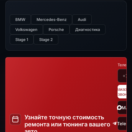
BMW
Mercedes-Benz
Audi
Volkswagen
Porsche
Диагностика
Stage 1
Stage 2
Телефо
Заказат
звонок
MA
Узнайте точную стоимость
ремонта или тюнинга вашего
Teleg
авто