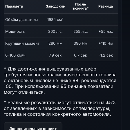
После
Параметр
Заводские
Разница
тюнинга*
Объём двигателя
1984 см³
Мощность
200 л.с.
255 л.с.
+55 л.с.
Крутящий момент
280 Нм
390 Нм
+110 Нм
0–100 км/ч
7,9 сек
6,7 сек
-1,2 сек
* Для достижения вышеуказанных цифр
требуется использование качественного топлива
с октановым числом не ниже 98, рекомендуется
100. При использовании 95 бензина показатели
могут отличаться.
* Реальные результаты могут отличаться на ±5%
от заявленных в зависимости от температуры,
топлива и состояния конкретного автомобиля.
Дополнительные опции
+