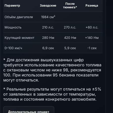
После
Параметр
Заводские
Разница
тюнинга*
Объём двигателя
1984 см³
Мощность
210 л.с.
270 л.с.
+60 л.с.
Крутящий момент
280 Нм
420 Нм
+140 Нм
0–100 км/ч
6,9 сек
5,9 сек
-1 сек
* Для достижения вышеуказанных цифр
требуется использование качественного топлива
с октановым числом не ниже 98, рекомендуется
100. При использовании 95 бензина показатели
могут отличаться.
* Реальные результаты могут отличаться на ±5%
от заявленных в зависимости от температуры,
топлива и состояния конкретного автомобиля.
Дополнительные опции
+