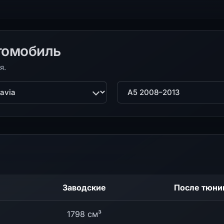
томобиль
я.
ль
Поколение
Заводские
После тюни
1798 см³