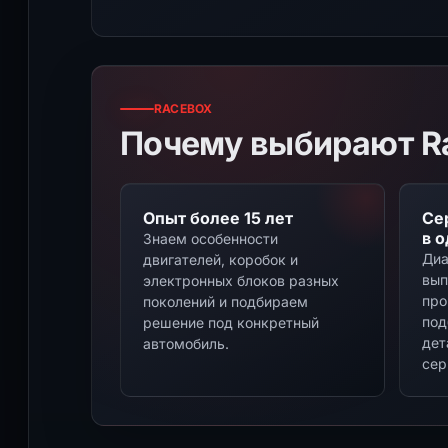
RACEBOX
Почему выбирают R
Опыт более 15 лет
Се
в 
Знаем особенности
Диа
двигателей, коробок и
вып
электронных блоков разных
про
поколений и подбираем
под
решение под конкретный
дет
автомобиль.
сер