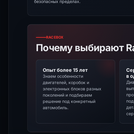
безопасных пределах.
RACEBOX
Почему выбирают R
Опыт более 15 лет
Се
в 
Знаем особенности
Диа
двигателей, коробок и
вып
электронных блоков разных
про
поколений и подбираем
под
решение под конкретный
дет
автомобиль.
сер