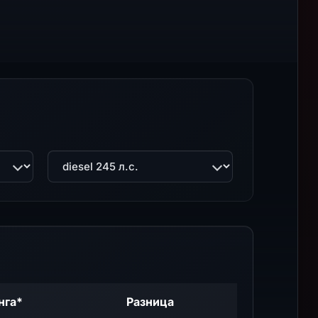
Двигатель
нга*
Разница