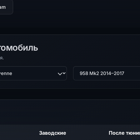
ram
томобиль
я.
ль
Поколение
Заводские
После тюни