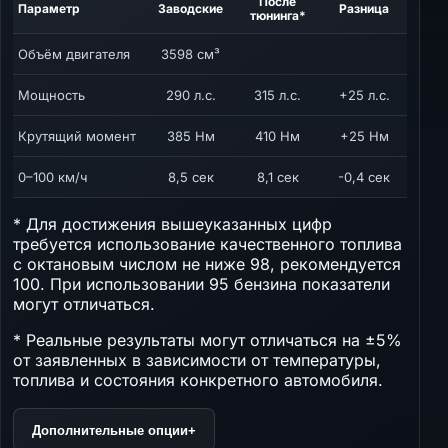
После
Параметр
Заводские
Разница
тюнинга*
Объём двигателя
3598 см³
Мощность
290 л.с.
315 л.с.
+25 л.с.
Крутящий момент
385 Нм
410 Нм
+25 Нм
0–100 км/ч
8,5 сек
8,1 сек
-0,4 сек
* Для достижения вышеуказанных цифр
требуется использование качественного топлива
с октановым числом не ниже 98, рекомендуется
100. При использовании 95 бензина показатели
могут отличаться.
* Реальные результаты могут отличаться на ±5%
от заявленных в зависимости от температуры,
топлива и состояния конкретного автомобиля.
Дополнительные опции
+