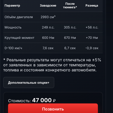
После
Параметр
Заводские
Разница
тюнинга*
Объём двигателя
2993 см³
Мощность
249 л.с.
305 л.с.
+56 л.с.
Крутящий момент
600 Нм
670 Нм
+70 Нм
0–100 км/ч
7,6 сек
6,7 сек
-0,9 сек
* Реальные результаты могут отличаться на ±5%
от заявленных в зависимости от температуры,
топлива и состояния конкретного автомобиля.
Дополнительные опции
+
47 000
Стоимость:
₽
Позвонить