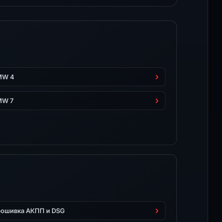
MW 4
MW 7
ошивка АКПП и DSG