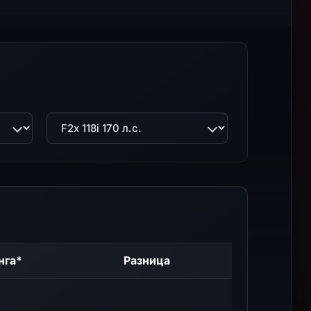
Двигатель
нга*
Разница