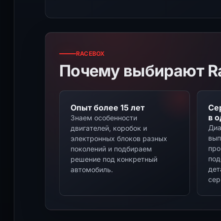
RACEBOX
Почему выбирают R
Опыт более 15 лет
Се
в 
Знаем особенности
Диа
двигателей, коробок и
вып
электронных блоков разных
про
поколений и подбираем
под
решение под конкретный
дет
автомобиль.
сер