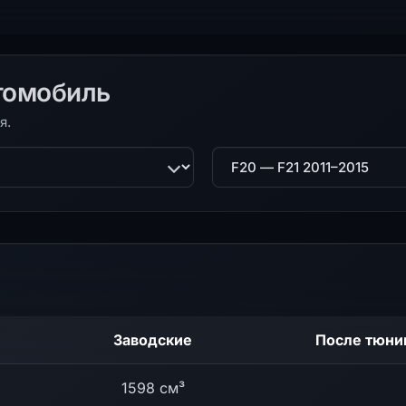
томобиль
я.
ль
Поколение
Заводские
После тюни
1598 см³