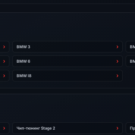
BMW 3
B
BMW 6
B
BMW I8
Чип-тюнинг Stage 2
Пр